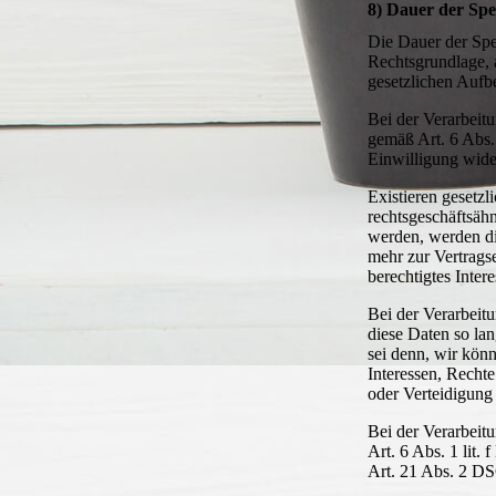
8) Dauer der Sp
Die Dauer der Spe
Rechtsgrundlage, 
gesetzlichen Aufb
Bei der Verarbeit
gemäß Art. 6 Abs.
Einwilligung wide
Existieren gesetz
rechtsgeschäftsäh
werden, werden di
mehr zur Vertragse
berechtigtes Inter
Bei der Verarbeit
diese Daten so la
sei denn, wir kön
Interessen, Recht
oder Verteidigung
Bei der Verarbei
Art. 6 Abs. 1 lit
Art. 21 Abs. 2 