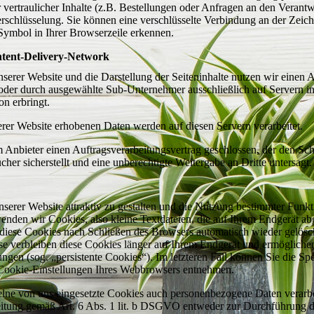
vertraulicher Inhalte (z.B. Bestellungen oder Anfragen an den Verantw
chlüsselung. Sie können eine verschlüsselte Verbindung an der Zeiche
ymbol in Ihrer Browserzeile erkennen.
ntent-Delivery-Network
serer Website und die Darstellung der Seiteninhalte nutzen wir einen A
 oder durch ausgewählte Sub-Unternehmer ausschließlich auf Servern in
n erbringt.
erer Website erhobenen Daten werden auf diesen Servern verarbeitet.
 Anbieter einen Auftragsverarbeitungsvertrag geschlossen, der den Sc
cher sicherstellt und eine unberechtigte Weitergabe an Dritte untersagt.
erer Website attraktiv zu gestalten und die Nutzung bestimmter Funkt
enden wir Cookies, also kleine Textdateien, die auf Ihrem Endgerät ab
diese Cookies nach Schließen des Browsers automatisch wieder gelösch
ise verbleiben diese Cookies länger auf Ihrem Endgerät und ermögliche
ungen (sog. „persistente Cookies“). Im letzteren Fall können Sie die Sp
Cookie-Einstellungen Ihres Webbrowsers entnehmen.
elne von uns eingesetzte Cookies auch personenbezogene Daten verarbe
beitung gemäß Art. 6 Abs. 1 lit. b DSGVO entweder zur Durchführung d