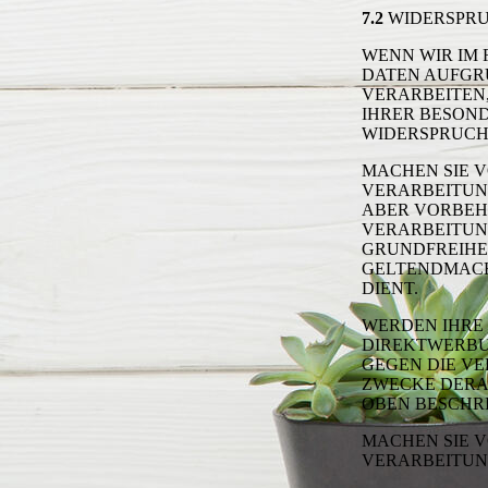
7.2
WIDERSPR
WENN WIR IM
DATEN AUFGR
VERARBEITEN,
IHRER BESOND
WIDERSPRUCH 
MACHEN SIE 
VERARBEITUN
ABER VORBEH
VERARBEITUN
GRUNDFREIHE
GELTENDMACH
DIENT.
WERDEN IHRE
DIREKTWERBUN
GEGEN DIE V
ZWECKE DERA
OBEN BESCHR
MACHEN SIE 
VERARBEITUN