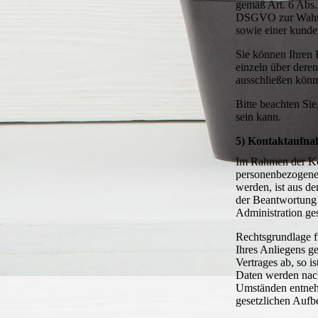
gemäß Art. 6 Abs. 
DSGVO zur Wahrung
sowie einer kunde
Sie können Ihren 
einzeln über dere
ausschließen könn
Bitte beachten Si
sein kann.
5) Kontaktaufn
Im Rahmen der Ko
personenbezogene 
werden, ist aus d
der Beantwortung 
Administration ge
Rechtsgrundlage fü
Ihres Anliegens g
Vertrages ab, so i
Daten werden nach
Umständen entnehme
gesetzlichen Aufb