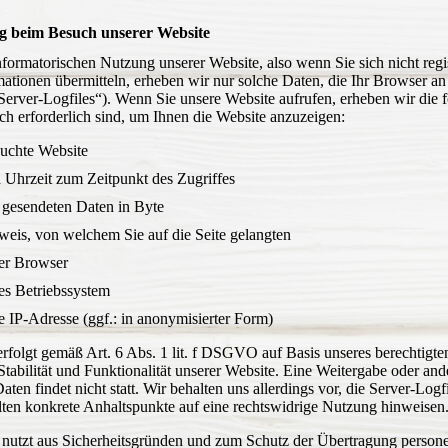
g beim Besuch unserer Website
nformatorischen Nutzung unserer Website, also wenn Sie sich nicht regi
ationen übermitteln, erheben wir nur solche Daten, die Ihr Browser an
„Server-Logfiles“). Wenn Sie unsere Website aufrufen, erheben wir die
sch erforderlich sind, um Ihnen die Website anzuzeigen:
uchte Website
Uhrzeit zum Zeitpunkt des Zugriffes
gesendeten Daten in Byte
weis, von welchem Sie auf die Seite gelangten
er Browser
s Betriebssystem
 IP-Adresse (ggf.: in anonymisierter Form)
rfolgt gemäß Art. 6 Abs. 1 lit. f DSGVO auf Basis unseres berechtigten
tabilität und Funktionalität unserer Website. Eine Weitergabe oder and
en findet nicht statt. Wir behalten uns allerdings vor, die Server-Logfi
llten konkrete Anhaltspunkte auf eine rechtswidrige Nutzung hinweisen
nutzt aus Sicherheitsgründen und zum Schutz der Übertragung perso