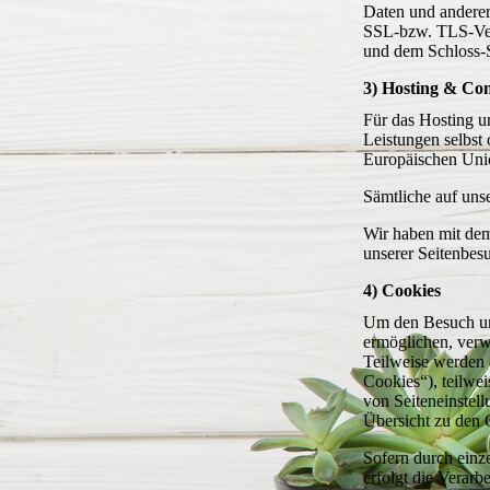
Daten und anderer 
SSL-bzw. TLS-Vers
und dem Schloss-S
3) Hosting & Co
Für das Hosting un
Leistungen selbst
Europäischen Unio
Sämtliche auf uns
Wir haben mit dem
unserer Seitenbesu
4) Cookies
Um den Besuch uns
ermöglichen, verw
Teilweise werden 
Cookies“), teilwe
von Seiteneinstell
Übersicht zu den 
Sofern durch einz
erfolgt die Verar