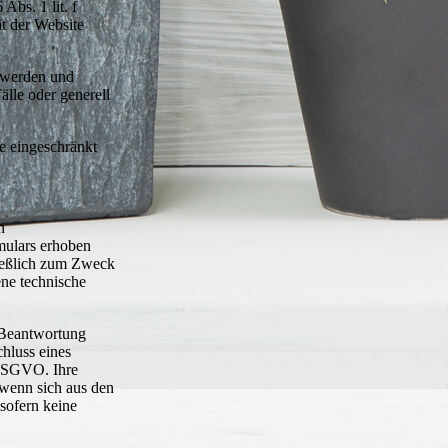
Abs. 1 lit. f
t der Website
t werden und
lle oder generell
e eingeschränkt
n
mulars erhoben
ließlich zum Zweck
ne technische
r Beantwortung
hluss eines
b DSGVO. Ihre
 wenn sich aus den
 sofern keine