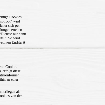
ichtige Cookies
nt-Tool“ wird
lcher sich per
ungen erteilen
s/Dienste nur dann
eilt. So wird
eweiligen Endgerät
von Cookie-
 erfolgt diese
chtskonformen,
hin an einer
nterliegen als
Cookies von der