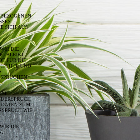
NBEZOGENEN
SSES
E SICH AUS
NG
WIR DIE
G BLEIBT
E FÜR DIE
DRECHTE UND
R
NSPRÜCHEN
 UM
WIDERSPRUCH
 DATEN ZUM
RSPRUCH WIE
WIR DIE
.