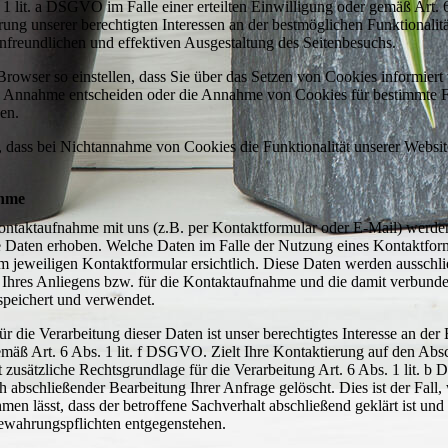
1 lit. a DSGVO im Falle einer erteilten Einwilligung oder gemäß Art. 6 
 unserer berechtigten Interessen an der bestmöglichen Funktionalitä
nfreundlichen und effektiven Ausgestaltung des Seitenbesuchs.
Browser so einstellen, dass Sie über das Setzen von Cookies informier
n Annahme entscheiden oder die Annahme von Cookies für bestimmte Fä
en.
e, dass bei Nichtannahme von Cookies die Funktionalität unserer Websit
ahme
ntaktaufnahme mit uns (z.B. per Kontaktformular oder E-Mail) werde
Daten erhoben. Welche Daten im Falle der Nutzung eines Kontaktfor
em jeweiligen Kontaktformular ersichtlich. Diese Daten werden aussch
Ihres Anliegens bzw. für die Kontaktaufnahme und die damit verbunde
speichert und verwendet.
r die Verarbeitung dieser Daten ist unser berechtigtes Interesse an de
emäß Art. 6 Abs. 1 lit. f DSGVO. Zielt Ihre Kontaktierung auf den Absc
st zusätzliche Rechtsgrundlage für die Verarbeitung Art. 6 Abs. 1 lit. 
 abschließender Bearbeitung Ihrer Anfrage gelöscht. Dies ist der Fall,
n lässt, dass der betroffene Sachverhalt abschließend geklärt ist und
ewahrungspflichten entgegenstehen.