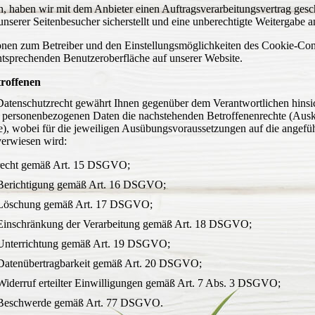
ch, haben wir mit dem Anbieter einen Auftragsverarbeitungsvertrag gesc
nserer Seitenbesucher sicherstellt und eine unberechtigte Weitergabe an
onen zum Betreiber und den Einstellungsmöglichkeiten des Cookie-Con
entsprechenden Benutzeroberfläche auf unserer Website.
troffenen
atenschutzrecht gewährt Ihnen gegenüber dem Verantwortlichen hinsic
r personenbezogenen Daten die nachstehenden Betroffenenrechte (Ausk
te), wobei für die jeweiligen Ausübungsvoraussetzungen auf die angefü
erwiesen wird:
recht gemäß Art. 15 DSGVO;
 Berichtigung gemäß Art. 16 DSGVO;
 Löschung gemäß Art. 17 DSGVO;
 Einschränkung der Verarbeitung gemäß Art. 18 DSGVO;
 Unterrichtung gemäß Art. 19 DSGVO;
Datenübertragbarkeit gemäß Art. 20 DSGVO;
Widerruf erteilter Einwilligungen gemäß Art. 7 Abs. 3 DSGVO;
 Beschwerde gemäß Art. 77 DSGVO.