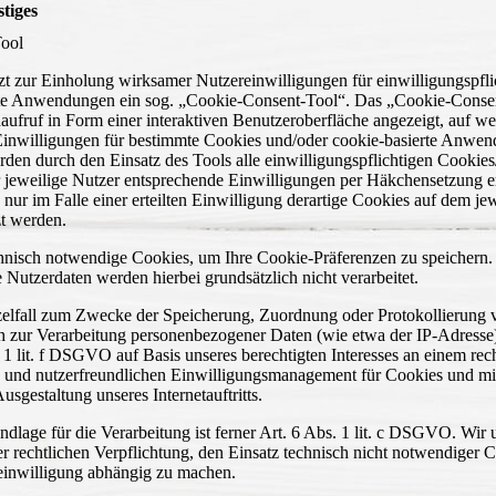
tiges
ool
zt zur Einholung wirksamer Nutzereinwilligungen für einwilligungspfl
rte Anwendungen ein sog. „Cookie-Consent-Tool“. Das „Cookie-Conse
aufruf in Form einer interaktiven Benutzeroberfläche angezeigt, auf we
nwilligungen für bestimmte Cookies und/oder cookie-basierte Anwend
rden durch den Einsatz des Tools alle einwilligungspflichtigen Cookie
 jeweilige Nutzer entsprechende Einwilligungen per Häkchensetzung ert
ss nur im Falle einer erteilten Einwilligung derartige Cookies auf dem j
zt werden.
chnisch notwendige Cookies, um Ihre Cookie-Präferenzen zu speichern.
Nutzerdaten werden hierbei grundsätzlich nicht verarbeitet.
elfall zum Zwecke der Speicherung, Zuordnung oder Protokollierung 
h zur Verarbeitung personenbezogener Daten (wie etwa der IP-Adresse),
 1 lit. f DSGVO auf Basis unseres berechtigten Interesses an einem re
n und nutzerfreundlichen Einwilligungsmanagement für Cookies und mit
sgestaltung unseres Internetauftritts.
dlage für die Verarbeitung ist ferner Art. 6 Abs. 1 lit. c DSGVO. Wir u
r rechtlichen Verpflichtung, den Einsatz technisch nicht notwendiger 
einwilligung abhängig zu machen.