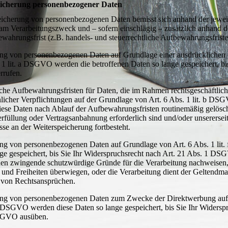
eicherung personenbezogener Daten
icherung von personenbezogenen Daten bemisst sich anhand der jewei
am Verarbeitungszweck und – sofern einschlägig – zusätzlich anhand d
ewahrungsfrist (z.B. handels- und steuerrechtliche Aufbewahrungsfriste
ung von personenbezogenen Daten auf Grundlage einer ausdrücklichen
 1 lit. a DSGVO werden die betroffenen Daten so lange gespeichert, bis
rrufen.
liche Aufbewahrungsfristen für Daten, die im Rahmen rechtsgeschäftlic
nlicher Verpflichtungen auf der Grundlage von Art. 6 Abs. 1 lit. b DSG
ese Daten nach Ablauf der Aufbewahrungsfristen routinemäßig gelöscht,
rfüllung oder Vertragsanbahnung erforderlich sind und/oder unsererseit
esse an der Weiterspeicherung fortbesteht.
ung von personenbezogenen Daten auf Grundlage von Art. 6 Abs. 1 li
nge gespeichert, bis Sie Ihr Widerspruchsrecht nach Art. 21 Abs. 1 D
nen zwingende schutzwürdige Gründe für die Verarbeitung nachweisen, 
e und Freiheiten überwiegen, oder die Verarbeitung dient der Geltend
 von Rechtsansprüchen.
tung von personenbezogenen Daten zum Zwecke der Direktwerbung au
. f DSGVO werden diese Daten so lange gespeichert, bis Sie Ihr Widersp
DSGVO ausüben.