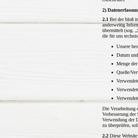
2) Datenerfassun
2.1
Bei der bloß i
anderweitig Inform
übermittelt (sog. 
die für uns techni
Unsere bes
Datum und 
Menge der 
Quelle/Ver
Verwendet
Verwendete
Verwendete
Die Verarbeitung e
Verbesserung der S
Verwendung der Dat
zu überprüfen, so
2.2
Diese Website 