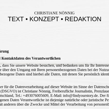
CHRISTIANE NÖNNIG
TEXT • KONZEPT • REDAKTION
ärung
d Kontaktdaten des Verantwortlichen
, dass Sie unsere Website besuchen, und bedanken uns für Ihr Interess
ie über den Umgang mit Ihren personenbezogenen Daten bei der Nutzu
ezogene Daten sind hierbei alle Daten, mit denen Sie persönlich identi
er für die Datenverarbeitung auf dieser Website im Sinne der Datensch
DSGVO) ist Christiane Nönnig, Freiberufliche Journalistin, Prenzlaue
tschland, Tel.: +493076005609, E-Mail: info@findyourstory.de. Der fü
nen Daten Verantwortliche ist diejenige natürliche oder juristische Per
t anderen über die Zwecke und Mittel der Verarbeitung von persone