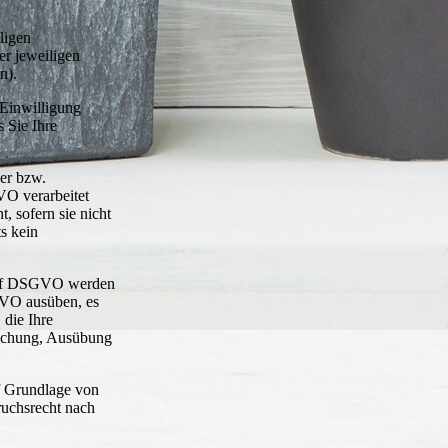
ligen
er jeweiligen
n).
 Einwilligung
 Sie Ihre
her bzw.
VO verarbeitet
 sofern sie nicht
s kein
t. f DSGVO werden
SGVO ausüben, es
die Ihre
machung, Ausübung
f Grundlage von
ruchsrecht nach