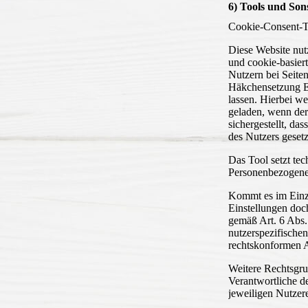
6) Tools und Sons
Cookie-Consent-T
Diese Website nut
und cookie-basie
Nutzern bei Seiten
Häkchensetzung Ei
lassen. Hierbei we
geladen, wenn der
sichergestellt, da
des Nutzers geset
Das Tool setzt te
Personenbezogene 
Kommt es im Einz
Einstellungen doc
gemäß Art. 6 Abs.
nutzerspezifische
rechtskonformen Au
Weitere Rechtsgrun
Verantwortliche de
jeweiligen Nutzer