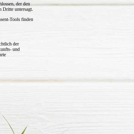
hlossen, der den
 Dritte untersagt.
sent-Tools finden
htlich der
unfts- und
hrte