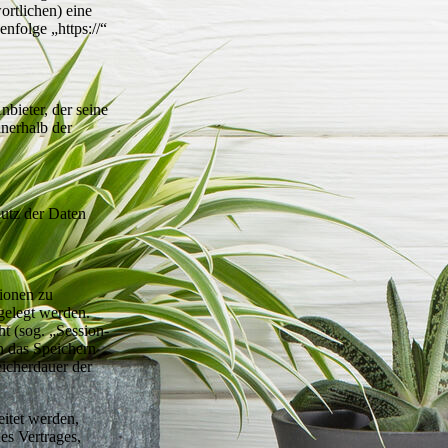
ortlichen) eine
nfolge „https://“
nbieter, der seine
nerhalb der
hutz der Daten
ionen zu
gelegt werden.
t (sog. „Session-
n das Speichern
eicherdauer der
itet werden,
es Vertrages,