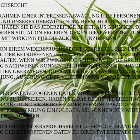
UCHSRECHT
 RAHMEN EINER INTERESSENABWÄGUNG IHRE PERSONE
UND UNSERES ÜBERWIEGENDEN BERECHTIGTEN INTERE
 HABEN SIE DAS JEDERZEITIGE RECHT, AUS GRÜNDEN, DI
EREN SITUATION ERGEBEN, GEGEN DIESE VERARBEITU
MIT WIRKUNG FÜR DIE ZUKUNFT EINZULEGEN.
VON IHREM WIDERSPRUCHSRECHT GEBRAUCH, BEENDEN 
G DER BETROFFENEN DATEN. EINE WEITERVERARBEITUN
ALTEN, WENN WIR ZWINGENDE SCHUTZWÜRDIGE GRÜND
G NACHWEISEN KÖNNEN, DIE IHRE INTERESSEN, GRUN
ITEN ÜBERWIEGEN, ODER WENN DIE VERARBEITUNG DE
UNG, AUSÜBUNG ODER VERTEIDIGUNG VON RECHTSA
 PERSONENBEZOGENEN DATEN VON UNS VERARBEITET,
G ZU BETREIBEN, HABEN SIE DAS RECHT, JEDERZEIT 
ERARBEITUNG SIE BETREFFENDER PERSONENBEZOGENER
RTIGER WERBUNG EINZULEGEN. SIE KÖNNEN DEN WIDE
IEBEN AUSÜBEN.
VON IHREM WIDERSPRUCHSRECHT GEBRAUCH, BEENDEN 
G DER BETROFFENEN DATEN ZU DIREKTWERBEZWECKEN