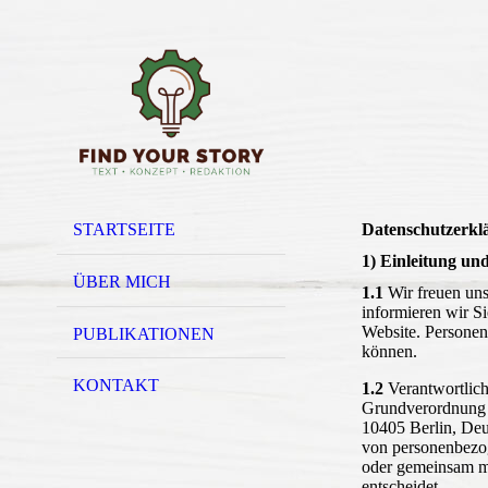
STARTSEITE
Datenschutzerkl
1) Einleitung un
ÜBER MICH
1.1
Wir freuen uns
informieren wir S
Website. Personenb
PUBLIKATIONEN
können.
KONTAKT
1.2
Verantwortlich
Grundverordnung (
10405 Berlin, Deu
von personenbezoge
oder gemeinsam mi
entscheidet.